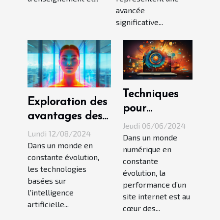
avancée
significative...
Techniques
Exploration des
pour
avantages des
augmenter
Jeudi 06/06/2024
assistants
Lundi 12/08/2024
la
Dans un monde
conversationnels
Dans un monde en
numérique en
performance
constante évolution,
basés sur l'IA
constante
de votre site
les technologies
évolution, la
internet
basées sur
performance d’un
l'intelligence
site internet est au
artificielle...
cœur des...