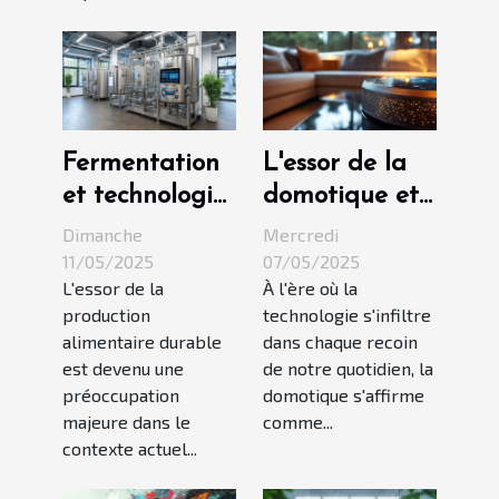
Fermentation
L'essor de la
et technologie
domotique et
Les
la sécurité de
Dimanche
Mercredi
nouveautés
vos données
11/05/2025
07/05/2025
L'essor de la
À l'ère où la
dans la
personnelles
production
technologie s'infiltre
production
alimentaire durable
dans chaque recoin
alimentaire
est devenu une
de notre quotidien, la
durable
préoccupation
domotique s'affirme
majeure dans le
comme...
contexte actuel...