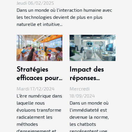
conversationnelles globales
Jeudi 06/02/2025
Dans un monde où l'interaction humaine avec
les technologies devient de plus en plus
naturelle et intuitive...
Stratégies
Impact des
efficaces pour
réponses
intégrer les
rapides des
Mardi 17/12/2024
Mercredi
technologies
chatbots sur la
L'ère numérique dans
18/09/2024
laquelle nous
Dans un monde où
éducatives en
satisfaction
évoluons transforme
l'immédiateté est
classe
utilisateur
radicalement les
devenue la norme,
méthodes
les chatbots
d'enseignement et...
représentent une