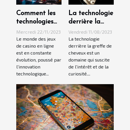
Comment les
La technologie
technologies
derrière la
émergentes
greffe de
Mercredi 22/11/2023
Vendredi 11/08/2023
transforment
cheveux:
Le monde des jeux
La technologie
de casino en ligne
derrière la greffe de
l'expérience
comment ça
est en constante
cheveux est un
des jeux de
marche?
évolution, poussé par
domaine qui suscite
casino en ligne
l'innovation
de l'intérêt et de la
technologique...
curiosité....