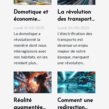
Domotique et
La révolution
économie
des transports
d'énergie les
électriques au-
Lundi 31/03/2025
Lundi 24/03/2025
solutions
delà des
La domotique a
L'électrification des
révolutionné la
transports est
intelligentes
voitures
manière dont nous
devenue un enjeu
pour un foyer
quelles
interagissons avec
majeur de notre
durable
innovations sur
nos habitats, en les
époque, marquant
les rails et
rendant plus...
une révolution...
dans les airs
Réalité
Comment une
augmentée
redirection