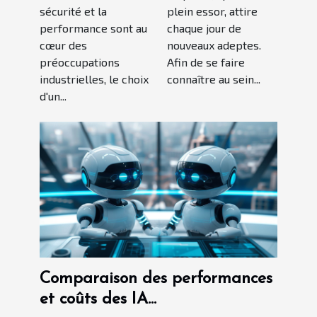
sécurité et la
plein essor, attire
zones à risque
plateforme de
performance sont au
chaque jour de
padel
cœur des
nouveaux adeptes.
préoccupations
Afin de se faire
industrielles, le choix
connaître au sein...
d'un...
Comparaison des performances
et coûts des IA