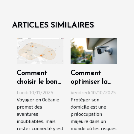
ARTICLES SIMILAIRES
Comment
Comment
choisir le bon
optimiser la
plan eSIM
sécurité de
Lundi 10/11/2025
Vendredi 10/10/2025
pour votre
votre domicile
Voyager en Océanie
Protéger son
promet des
domicile est une
prochain
avec une
aventures
préoccupation
voyage en
caméra solaire
inoubliables, mais
majeure dans un
Océanie ?
?
rester connecté y est
monde où les risques