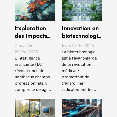
Exploration
Innovation en
des impacts
biotechnologie
de l'IA sur les
les avancées
Dimanche
Jeudi 17/04/2025
métiers du
prometteuses
20/04/2025
La biotechnologie
L'intelligence
est à l'avant-garde
design
pour la santé
artificielle (IA)
de la révolution
graphique
humaine
révolutionne de
médicale,
nombreux champs
promettant de
professionnels, y
transformer
compris le design...
radicalement les...