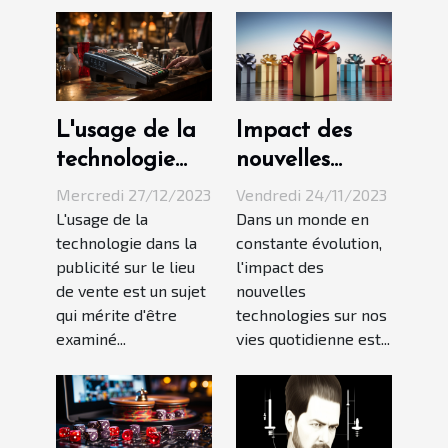
L'usage de la
Impact des
technologie
nouvelles
dans la
technologies
Mercredi 27/12/2023
Vendredi 24/11/2023
publicité sur le
sur les
L'usage de la
Dans un monde en
technologie dans la
constante évolution,
lieu de vente
tendances
publicité sur le lieu
l'impact des
cadeaux de
de vente est un sujet
nouvelles
demain
qui mérite d'être
technologies sur nos
examiné...
vies quotidienne est...