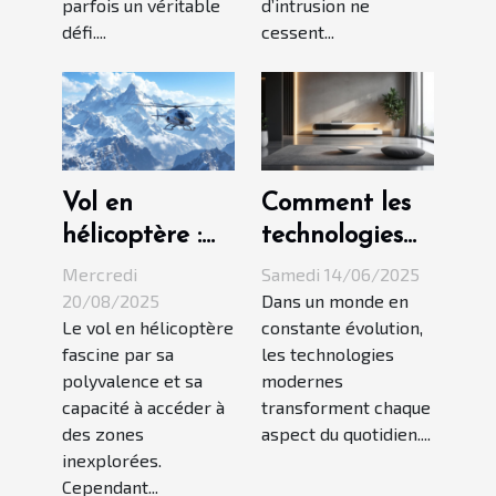
parfois un véritable
d’intrusion ne
défi....
cessent...
Vol en
Comment les
hélicoptère :
technologies
Quels sont les
modernes
Mercredi
Samedi 14/06/2025
critères de
améliorent le
20/08/2025
Dans un monde en
Le vol en hélicoptère
constante évolution,
sécurité?
quotidien
fascine par sa
les technologies
polyvalence et sa
modernes
capacité à accéder à
transforment chaque
des zones
aspect du quotidien....
inexplorées.
Cependant...