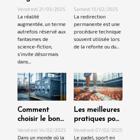
dans
permanente
Vendredi 21/03/2025
Samedi 15/02/2025
l'éducation
affecte le
La réalité
La redirection
augmentée, un terme
permanente est une
quels bénéfices
référencement
autrefois réservé aux
procédure technique
pour les élèves
de votre site
fantasmes de
souvent utilisée lors
et enseignants
web
science-fiction,
de la refonte ou du...
s'invite désormais
dans...
Comment
Les meilleures
choisir le bon
pratiques pour
coffret de
remplir votre
Vendredi 14/02/2025
Vendredi 07/02/2025
jonction pour
profil sur une
Dans un monde où la
Le padel, sport en