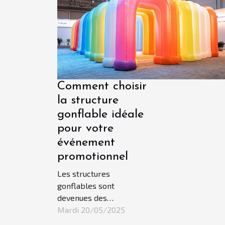
révoluti
ouvrent 
personna
autrefois
Comment choisir
la structure
gonflable idéale
pour votre
événement
promotionnel
Les structures
gonflables sont
devenues des
incontournables des
Mardi 20/05/2025
événements