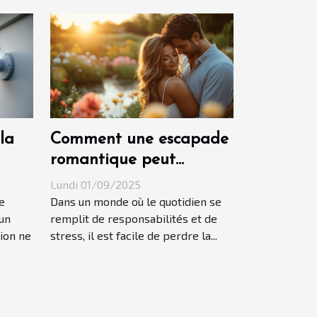
la
Comment une escapade
romantique peut
revitaliser votre relation
Lundi 01/09/2025
?
e
Dans un monde où le quotidien se
un
remplit de responsabilités et de
sion ne
stress, il est facile de perdre la...