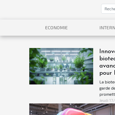
ECONOMIE
INTERN
Innov
biote
avanc
pour 
La biote
garde de
promett
radicale
Jeudi 1
santé pu
patients