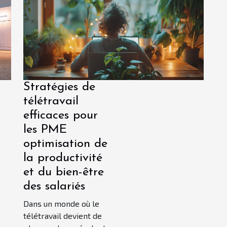
on, des avancées majeures
la voie à des traitements
lisés et à des guérisons
 jugées...
Stratégies de
télétravail
efficaces pour
les PME
optimisation de
la productivité
et du bien-être
des salariés
Dans un monde où le
télétravail devient de