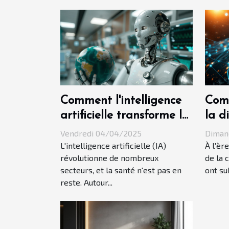
Comment l'intelligence
Comp
artificielle transforme les
la d
soins de santé à l'échelle
sur 
Vendredi 04/04/2025
Diman
mondiale
inte
L'intelligence artificielle (IA)
À l'èr
révolutionne de nombreux
de la 
secteurs, et la santé n'est pas en
ont su
reste. Autour...