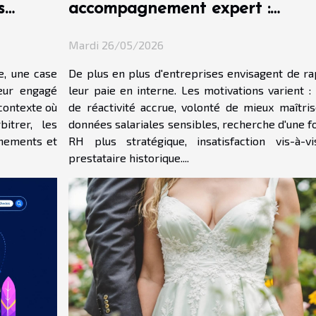
s
accompagnement expert :
reprendre le contrôle sans part
Mardi 26/05/2026
de zéro
e, une case
De plus en plus d'entreprises envisagent de ra
eur engagé
leur paie en interne. Les motivations varient :
 contexte où
de réactivité accrue, volonté de mieux maîtri
itrer, les
données salariales sensibles, recherche d'une f
nnements et
RH plus stratégique, insatisfaction vis-à-v
prestataire historique....