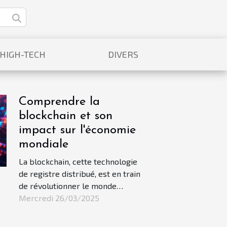
/HIGH-TECH
DIVERS
Comprendre la
blockchain et son
impact sur l'économie
mondiale
La blockchain, cette technologie
de registre distribué, est en train
de révolutionner le monde
économique tel que nous le
Mercredi 26/03/2025
connaissons. Son impact s'étend
bien au-delà des crypto-