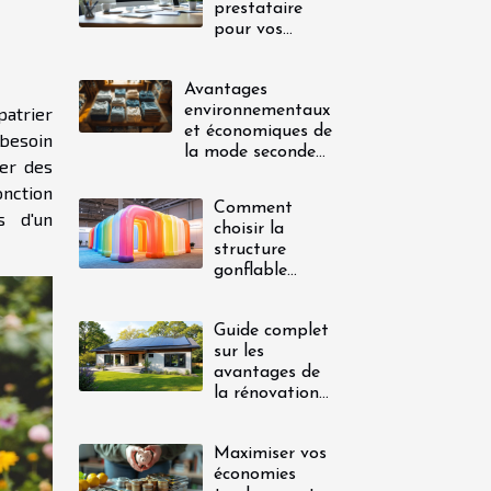
prestataire
pour vos
ir
urgences
domestiques ?
Avantages
environnementaux
patrier
et économiques de
 besoin
la mode seconde
ser des
main pour enfants
onction
Comment
is d'un
choisir la
structure
gonflable
idéale pour
votre
Guide complet
événement
sur les
promotionnel
avantages de
la rénovation
énergétique
Maximiser vos
économies