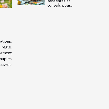
tendances et
conseils pour
les épargnants
en 2023
ations,
 règle.
orment
ouples
couvrez