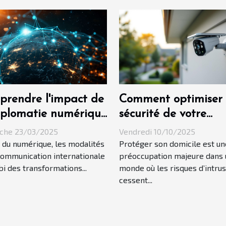
rendre l'impact de
Comment optimiser 
iplomatie numérique
sécurité de votre
les relations
domicile avec une
che 23/03/2025
Vendredi 10/10/2025
rnationales
caméra solaire ?
e du numérique, les modalités
Protéger son domicile est un
communication internationale
préoccupation majeure dans 
bi des transformations...
monde où les risques d’intru
cessent...