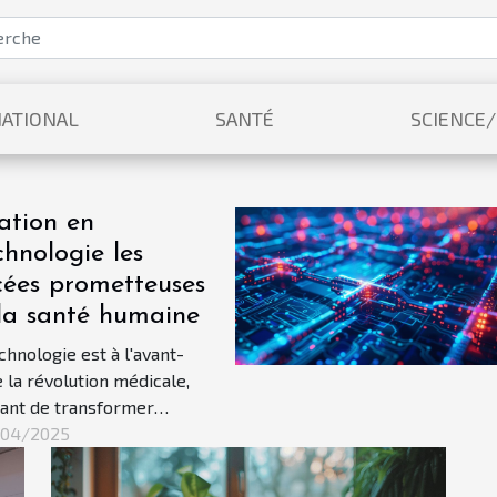
ATIONAL
SANTÉ
SCIENCE
ation en
chnologie les
ées prometteuses
la santé humaine
chnologie est à l'avant-
 la révolution médicale,
ant de transformer
ment les stratégies de
7/04/2025
blique et le soin des
. Au cœur de cette