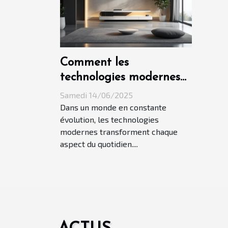
Comment les
technologies modernes
améliorent le quotidien
Samedi 14/06/2025
Dans un monde en constante
évolution, les technologies
modernes transforment chaque
aspect du quotidien....