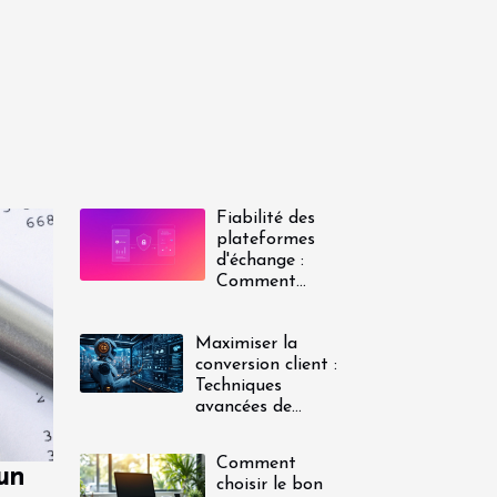
Fiabilité des
plateformes
d'échange :
Comment
faire le bon
choix ?
Maximiser la
conversion client :
Techniques
avancées de
nurturing et
d'automatisation
Comment
 un
choisir le bon