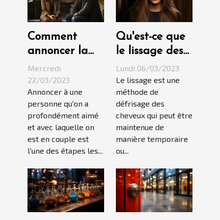
Comment
Qu'est-ce que
annoncer la
le lissage des
rupture à son
cheveux ?
Mercredi
Lundi 06/03/2023
partenaire ?
22/03/2023
Le lissage est une
Annoncer à une
méthode de
personne qu'on a
défrisage des
profondément aimé
cheveux qui peut être
et avec laquelle on
maintenue de
est en couple est
manière temporaire
l'une des étapes les...
ou...