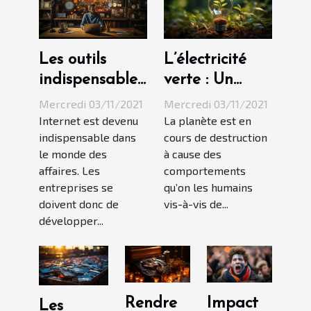
Les outils
L’électricité
indispensables
verte : Un
pour une
espoir pour la
Mercredi 03/11/2021
Mercredi 03/11/2021
stratégie
planète
Internet est devenu
La planète est en
indispensable dans
cours de destruction
marketing
le monde des
à cause des
digital réussie
affaires. Les
comportements
entreprises se
qu’on les humains
doivent donc de
vis-à-vis de...
développer...
Rendre
Impact
Les