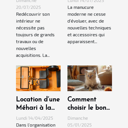
Dimanche
Lundi 14/07/2025
transformer
les tendances
20/07/2025
La manucure
Redécouvrir son
moderne ne cesse
votre intérieur
de manucure
intérieur ne
d’évoluer, avec de
?
moderne ?
nécessite pas
nouvelles techniques
toujours de grands
et accessoires qui
travaux ou de
apparaissent...
nouvelles
acquisitions. La...
Location d’une
Comment
Méhari à la
choisir le bon
journée : la
chaton dans
Lundi 14/04/2025
Dimanche
bonne idée
un élevage
Dans l’organisation
05/01/2025