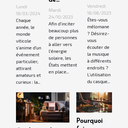
de
prendre
et son
Vendredi
Lundi
panneaux
Mardi
en
rôle
18/08/2023
18/03/2024
solaires
24/10/2023
Êtes-vous
Chaque
compte
dans le
Afin d'inciter
chez soi :
mélomane
année, le
pour
tourisme
beaucoup plus
Avantages
? Désirez-
monde
bien
de personnes
viticole
vous
viticole
fiscaux et
à aller vers
choisir
écouter de
s'anime d'un
aides
l'énergie
son
la musique
événement
solaire, les
à différents
particulier,
casque
États mettent
endroits ?
attirant
audio
en place...
L’utilisation
amateurs et
du casque...
curieux : la...
Pourquoi