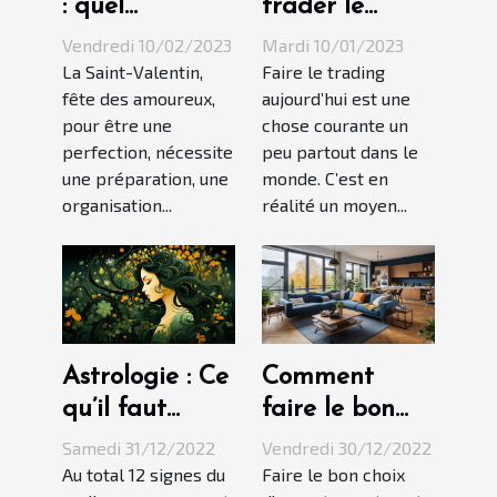
: quel
trader le
déguisement
bitcoin euro ?
Vendredi 10/02/2023
Mardi 10/01/2023
choisir et
La Saint-Valentin,
Faire le trading
fête des amoureux,
aujourd’hui est une
comment bien
pour être une
chose courante un
le fêter ?
perfection, nécessite
peu partout dans le
une préparation, une
monde. C’est en
organisation...
réalité un moyen...
Astrologie : Ce
Comment
qu’il faut
faire le bon
savoir de la
choix de votre
Samedi 31/12/2022
Vendredi 30/12/2022
vierge
appartement
Au total 12 signes du
Faire le bon choix