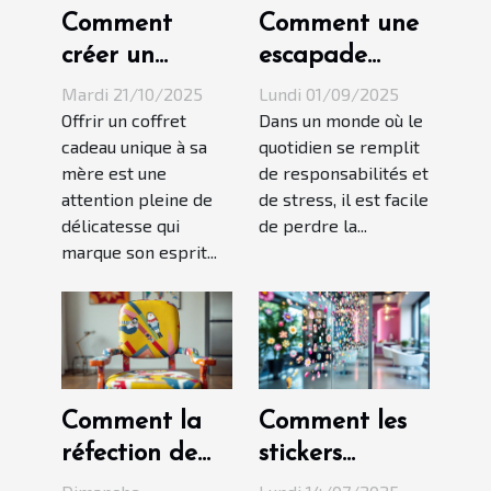
Comment
Comment une
créer un
escapade
coffret cadeau
romantique
Mardi 21/10/2025
Lundi 01/09/2025
unique pour
peut
Offrir un coffret
Dans un monde où le
cadeau unique à sa
quotidien se remplit
votre mère
revitaliser
mère est une
de responsabilités et
votre relation
attention pleine de
de stress, il est facile
?
délicatesse qui
de perdre la...
marque son esprit...
Comment la
Comment les
réfection de
stickers
sièges peut
influencent-ils