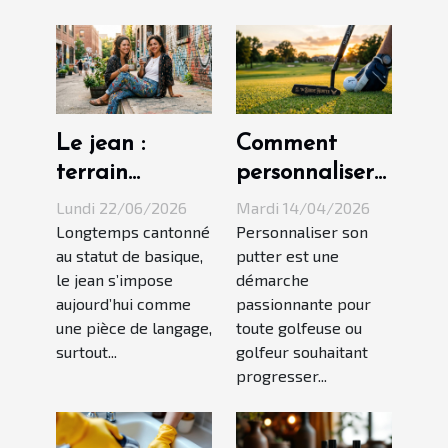
Le jean :
Comment
terrain
personnaliser
d’expression
votre putter
Lundi 22/06/2026
Mardi 14/04/2026
des femmes
pour améliorer
Longtemps cantonné
Personnaliser son
au statut de basique,
putter est une
créatives
votre jeu ?
le jean s’impose
démarche
aujourd’hui comme
passionnante pour
une pièce de langage,
toute golfeuse ou
surtout...
golfeur souhaitant
progresser...