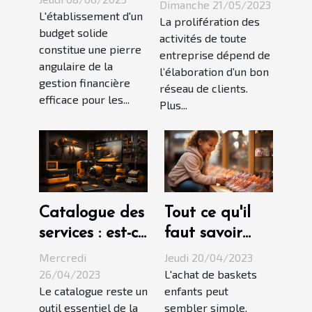
d’établissement
Dimanche 21/05/2023
financière des
L'établissement d'un
d’un
La prolifération des
budget solide
PME
activités de toute
partenariat
constitue une pierre
entreprise dépend de
commercial ?
angulaire de la
l’élaboration d’un bon
gestion financière
réseau de clients.
efficace pour les...
Plus...
Catalogue des
Tout ce qu'il
services : est-ce
faut savoir
un outil
avant l'achat
Mercredi
Jeudi 20/04/2023
efficace pour
des baskets
26/04/2023
L'achat de baskets
Le catalogue reste un
enfants peut
la visibilité
enfants
outil essentiel de la
sembler simple,