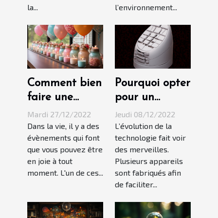
la...
l’environnement...
Comment bien
Pourquoi opter
faire une
pour un
décoration
épilateur à la
Mardi 27/12/2022
Jeudi 08/12/2022
pour une fête
lumière pulsée
Dans la vie, il y a des
L’évolution de la
évènements qui font
technologie fait voir
d'anniversaire
?
que vous pouvez être
des merveilles.
?
en joie à tout
Plusieurs appareils
moment. L'un de ces...
sont fabriqués afin
de faciliter...