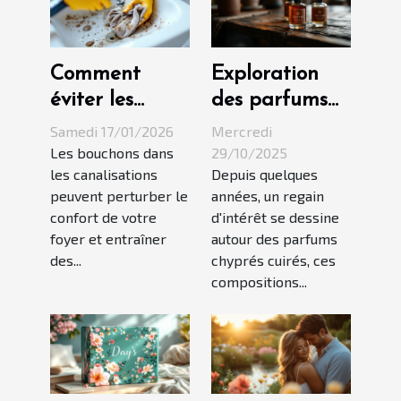
Comment
Exploration
éviter les
des parfums
bouchons dans
chyprés cuirés :
Samedi 17/01/2026
Mercredi
vos
une tendance
Les bouchons dans
29/10/2025
les canalisations
Depuis quelques
canalisations ?
en hausse ?
peuvent perturber le
années, un regain
confort de votre
d'intérêt se dessine
foyer et entraîner
autour des parfums
des...
chyprés cuirés, ces
compositions...