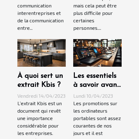
d'une
communication
mais cela peut être
entreprise ?
interentreprises et
plus difficile pour
de la communication
certaines
entre...
personnes....
À quoi sert un
Les essentiels
extrait Kbis ?
à savoir avant
l'achat d'un
Vendredi 14/04/2023
Lundi 10/04/2023
ordinateur
L’extrait Kbis est un
Les promotions sur
document qui revêt
les ordinateurs
portable en
une importance
portables sont assez
promotion
considérable pour
courantes de nos
les entreprises.
jours et il est