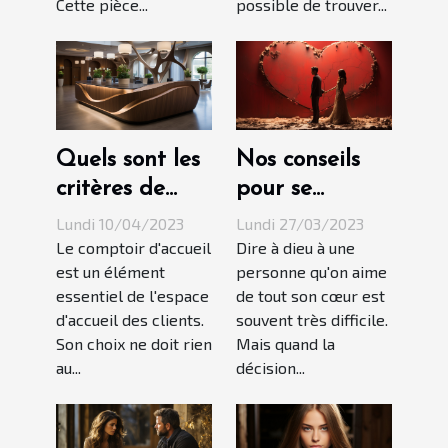
Cette pièce...
possible de trouver...
Quels sont les
Nos conseils
critères de
pour se
choix d'une
remettre d'une
Lundi 10/04/2023
Lundi 27/03/2023
banque
rupture
Le comptoir d'accueil
Dire à dieu à une
est un élément
personne qu'on aime
d'accueil en
amoureuse
essentiel de l'espace
de tout son cœur est
bois ?
douloureuse
d'accueil des clients.
souvent très difficile.
Son choix ne doit rien
Mais quand la
au...
décision...