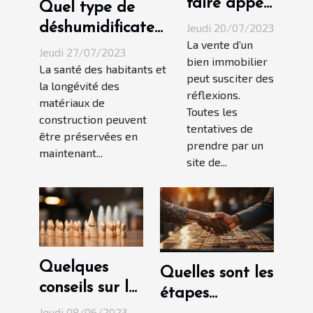
faire appel
Quel type de
à une
déshumidificateur
Jeudi 20/07/2023
agence
La vente d’un
d'air choisir et
Jeudi 27/07/2023
bien immobilier
immobilière
quel est son
La santé des habitants et
peut susciter des
?
la longévité des
mode de
réflexions.
matériaux de
fonctionnement ?
Toutes les
construction peuvent
tentatives de
être préservées en
prendre par un
maintenant...
site de...
Quelques
Quelles sont les
conseils sur la
étapes
gestion
Jeudi 08/06/2023