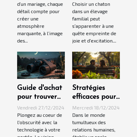
d’un mariage, chaque
Choisir un chaton
pour un
familial
détail compte pour
dans un élevage
mariage en
créer une
familial peut
2025 !
atmosphère
s'apparenter à une
marquante, à l’image
quête empreinte de
des...
joie et d'excitation....
Guide d'achat
Stratégies
pour trouver
efficaces pour
les meilleures
renforcer la
Vendredi 27/12/2024
Mercredi 18/12/2024
jumelles de
confiance dans
Plongez au coeur de
Dans le monde
l'obscurité avec la
tumultueux des
vision nocturne
une relation
technologie à votre
relations humaines,
portée. La vision
établir un socle