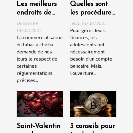
Les meilleurs
Quelles sont
endroits de
les procédures
vente du
pour ouvrir un
Dimanche
Jeudi 16/02/2023
tabac à chicha
compte
19/02/2023
Pour gérer leurs
La commercialisation
finances, les
bancaire pour
du tabac à chicha
adolescents ont
ado ?
demande de nos
nécessairement
jours le respect de
besoin d'un compte
certaines
bancaire. Mais,
réglementations
l'ouverture...
précises...
Saint-Valentin
3 conseils pour