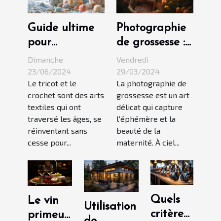
Guide ultime
Photographie
pour
de grossesse :
débutants :
conseils pour
Dimanche
Vendredi
Apprendre les
une séance en
23/06/2024
29/03/2024
Le tricot et le
La photographie de
bases du tricot
extérieur
crochet sont des arts
grossesse est un art
et du crochet
réussie
textiles qui ont
délicat qui capture
traversé les âges, se
l'éphémère et la
réinventant sans
beauté de la
cesse pour...
maternité. À ciel...
Quels
Le vin
Utilisation
critères
primeur