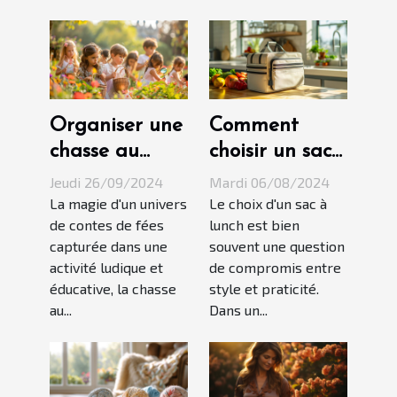
Organiser une
Comment
chasse au
choisir un sac
trésor
à lunch qui
Jeudi 26/09/2024
Mardi 06/08/2024
thématique
allie mode et
La magie d'un univers
Le choix d'un sac à
de contes de fées
lunch est bien
princesse pour
fonctionnalité
capturée dans une
souvent une question
enfants
activité ludique et
de compromis entre
éducative, la chasse
style et praticité.
au...
Dans un...