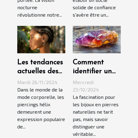
nocturne
solide de confiance
révolutionne notre...
s'avère être un...
Les tendances
Comment
actuelles des
identifier un
piercings hélix
vrai bijou en
Mardi 26/11/2024
Mercredi
et leurs
pierre
Dans le monde de la
23/10/2024
mode corporelle, les
La fascination pour
significations
naturelle
piercings hélix
les bijoux en pierres
demeurent une
naturelles ne tarit
expression populaire
pas, mais savoir
de...
distinguer une
véritable...