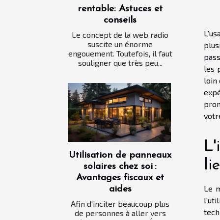
rentable: Astuces et
conseils
L'us
Le concept de la web radio
suscite un énorme
plus
engouement. Toutefois, il faut
pass
souligner que très peu...
les 
loin
expé
prom
votr
L'
Utilisation de panneaux
li
solaires chez soi :
Avantages fiscaux et
Le m
aides
l'ut
Afin d'inciter beaucoup plus
tech
de personnes à aller vers