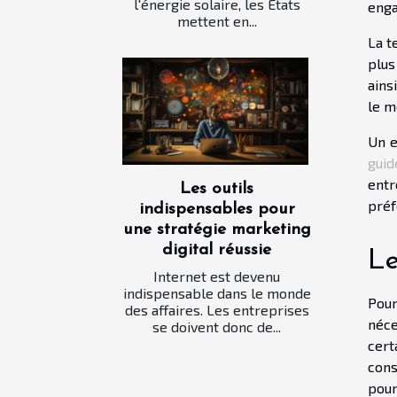
l'énergie solaire, les États
enga
mettent en...
La t
plus
ains
le m
Un e
guid
entr
Les outils
préf
indispensables pour
une stratégie marketing
digital réussie
Le
Internet est devenu
indispensable dans le monde
Pour
des affaires. Les entreprises
néce
se doivent donc de...
cer
cons
pour