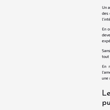
Un a
des 
l'int
En o
deve
expé
Sans
tout
En 
l'am
une 
Le
pu