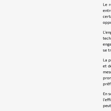
Le r
entr
cert
oppo
L'en
tech
enga
se t
La p
et d
mesu
prom
préf
En s
l'ef
peut