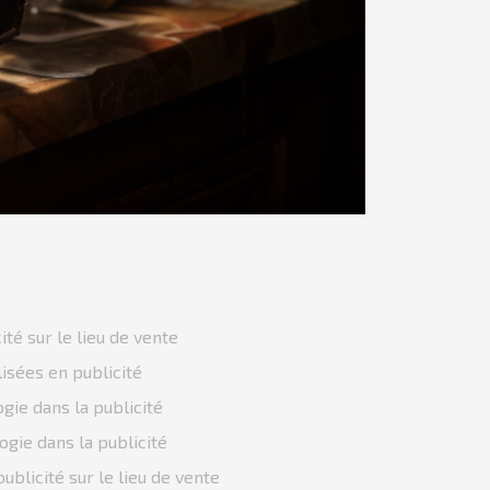
té sur le lieu de vente
lisées en publicité
ogie dans la publicité
ogie dans la publicité
ublicité sur le lieu de vente