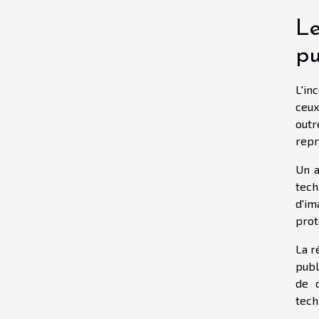
Le
pu
L'in
ceux
outr
repr
Un a
tech
d'im
prot
La r
publ
de c
tech